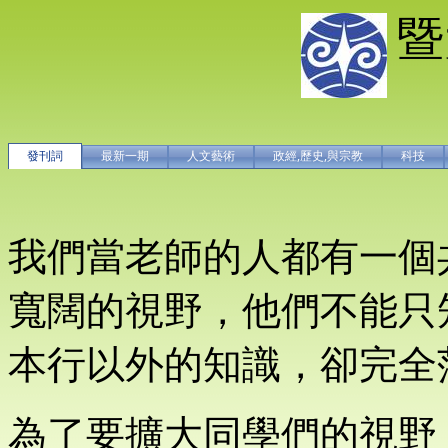
暨
發刊詞
最新一期
人文藝術
政經,歷史,與宗教
科技
我們當老師的人都有一個
寬闊的視野，他們不能只
本行以外的知識，卻完全
為了要擴大同學們的視野