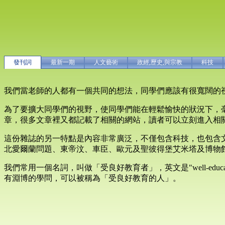
發刊詞
最新一期
人文藝術
政經,歷史,與宗教
科技
我們當老師的人都有一個共同的想法，同學們應該有很寬闊的
為了要擴大同學們的視野，使同學們能在輕鬆愉快的狀況下，
章，很多文章裡又都記載了相關的網站，讀者可以立刻進入相
這份雜誌的另一特點是內容非常廣泛，不僅包含科技，也包含文化、
北愛爾蘭問題、東帝汶、車臣、歐元及聖彼得堡艾米塔及博物
我們常用一個名詞，叫做「受良好教育者」，英文是"well-ed
有淵博的學問，可以被稱為「受良好教育的人」。