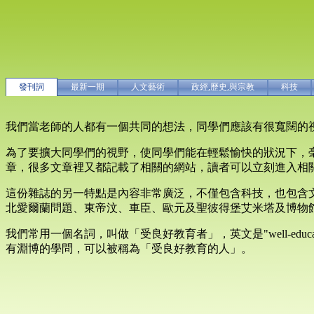
發刊詞
最新一期
人文藝術
政經,歷史,與宗教
科技
我們當老師的人都有一個共同的想法，同學們應該有很寬闊的
為了要擴大同學們的視野，使同學們能在輕鬆愉快的狀況下，
章，很多文章裡又都記載了相關的網站，讀者可以立刻進入相
這份雜誌的另一特點是內容非常廣泛，不僅包含科技，也包含文化、
北愛爾蘭問題、東帝汶、車臣、歐元及聖彼得堡艾米塔及博物
我們常用一個名詞，叫做「受良好教育者」，英文是"well-ed
有淵博的學問，可以被稱為「受良好教育的人」。