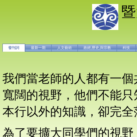
暨
發刊詞
最新一期
人文藝術
政經,歷史,與宗教
科技
我們當老師的人都有一個
寬闊的視野，他們不能只
本行以外的知識，卻完全
為了要擴大同學們的視野