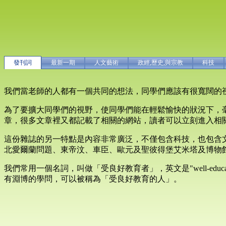
發刊詞
最新一期
人文藝術
政經,歷史,與宗教
科技
我們當老師的人都有一個共同的想法，同學們應該有很寬闊的
為了要擴大同學們的視野，使同學們能在輕鬆愉快的狀況下，
章，很多文章裡又都記載了相關的網站，讀者可以立刻進入相
這份雜誌的另一特點是內容非常廣泛，不僅包含科技，也包含文化、
北愛爾蘭問題、東帝汶、車臣、歐元及聖彼得堡艾米塔及博物
我們常用一個名詞，叫做「受良好教育者」，英文是"well-ed
有淵博的學問，可以被稱為「受良好教育的人」。