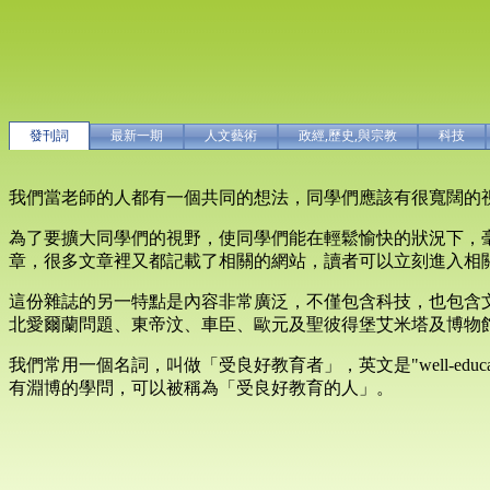
發刊詞
最新一期
人文藝術
政經,歷史,與宗教
科技
我們當老師的人都有一個共同的想法，同學們應該有很寬闊的
為了要擴大同學們的視野，使同學們能在輕鬆愉快的狀況下，
章，很多文章裡又都記載了相關的網站，讀者可以立刻進入相
這份雜誌的另一特點是內容非常廣泛，不僅包含科技，也包含文化、
北愛爾蘭問題、東帝汶、車臣、歐元及聖彼得堡艾米塔及博物
我們常用一個名詞，叫做「受良好教育者」，英文是"well-ed
有淵博的學問，可以被稱為「受良好教育的人」。