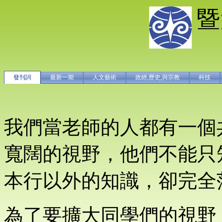
暨
發刊詞
最新一期
人文藝術
政經,歷史,與宗教
科技
我們當老師的人都有一個
寬闊的視野，他們不能只
本行以外的知識，卻完全
為了要擴大同學們的視野